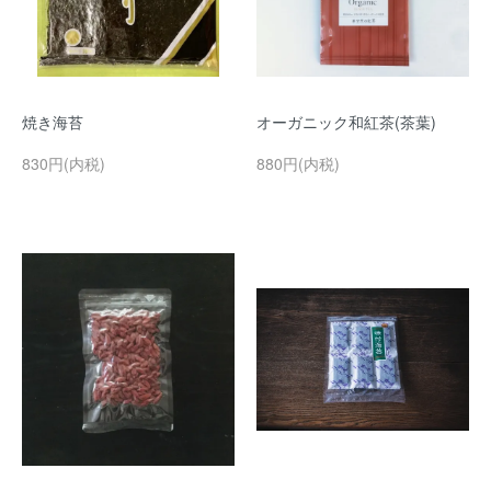
焼き海苔
オーガニック和紅茶(茶葉)
830円(内税)
880円(内税)