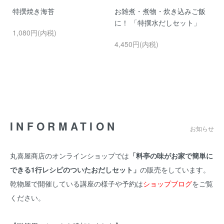
！
特撰焼き海苔
お雑煮・煮物・炊き込みご飯
贈
ッ
に！ 「特撰水だしセット」
と
1,080円(内税)
4,450円(内税)
3
INFORMATION
お知らせ
丸喜屋商店のオンラインショップでは
「料亭の味がお家で簡単に
できる1行レシピのついたおだしセット」
の販売をしています。
乾物屋で開催している講座の様子や予約は
ショップブログ
をご覧
ください。