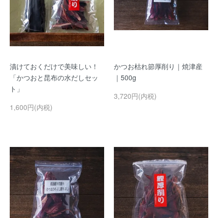
漬けておくだけで美味しい！
かつお枯れ節厚削り｜焼津産
「かつおと昆布の水だしセッ
｜500g
ト」
3,720円(内税)
1,600円(内税)