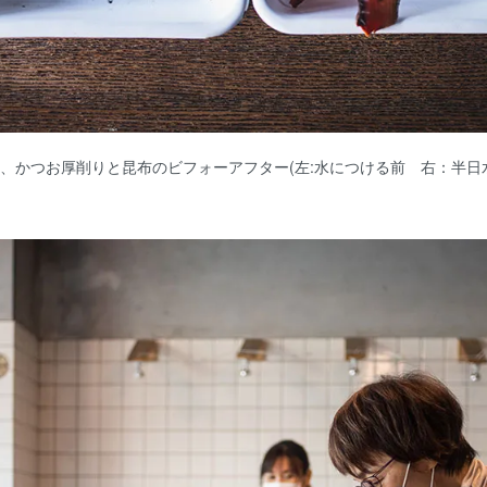
、かつお厚削りと昆布のビフォーアフター(左:水につける前 右：半日